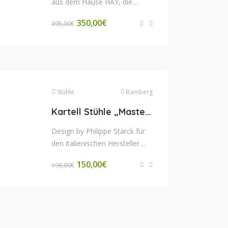
aus dem Hause HAY, die
internationalen Kultstatus
350,00
€
395,00
€
erreicht hat. Entdecken Sie
den Charme...
Stühle
Bamberg
Kartell Stühle „Masters”
Design by Philippe Starck für
den italienischen Hersteller
Kartell Material
150,00
€
198,00
€
durchgefärbtes Polypropylen
Farbe weiß...