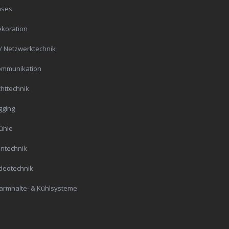
ases
koration
 / Netzwerktechnik
ommunikation
chttechnik
gging
ühle
ntechnik
deotechnik
rmhalte- & Kühlsysteme