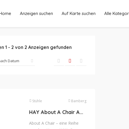
Home
Anzeigen suchen
Auf Karte suchen
Alle Kategor
en
1
-
2
von
2
Anzeigen gefunden
Stühle
Bamberg
HAY About A Chair AAC 23
About A Chair – eine Reihe