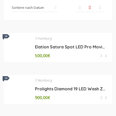
VB
VB
Hamburg
Elation Satura Spot LED Pro Moving Head
500,00
€
VB
VB
Nürnberg
Prolights Diamond 19 LED Wash Zoom RGBW
900,00
€