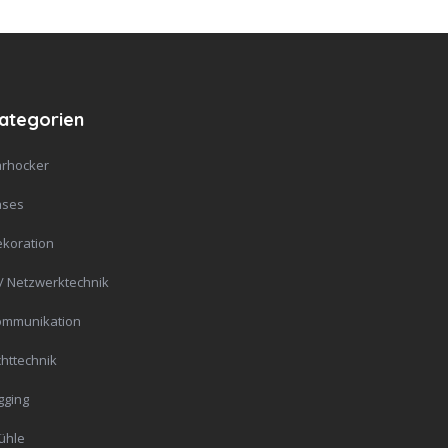
ategorien
rhocker
ases
koration
 / Netzwerktechnik
ommunikation
chttechnik
gging
ühle