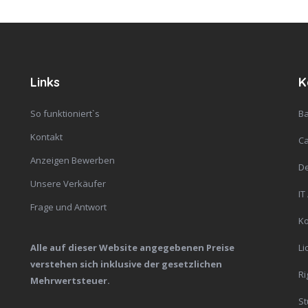
Links
K
So funktioniert`s
Ba
Kontakt
C
Anzeigen Bewerben
De
Unsere Verkäufer
IT
Frage und Antwort
K
Alle auf dieser Website angegebenen Preise
Li
verstehen sich inklusive der gesetzlichen
Ri
Mehrwertsteuer.
St