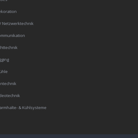
koration
 / Netzwerktechnik
ommunikation
chttechnik
gging
ühle
ntechnik
deotechnik
rmhalte- & Kühlsysteme