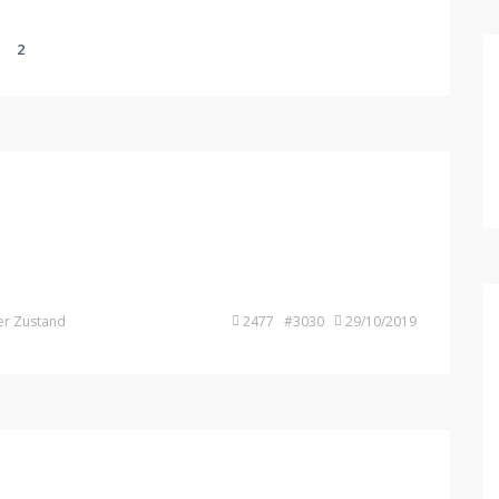
2
e
er Zustand
2477 #3030
29/10/2019