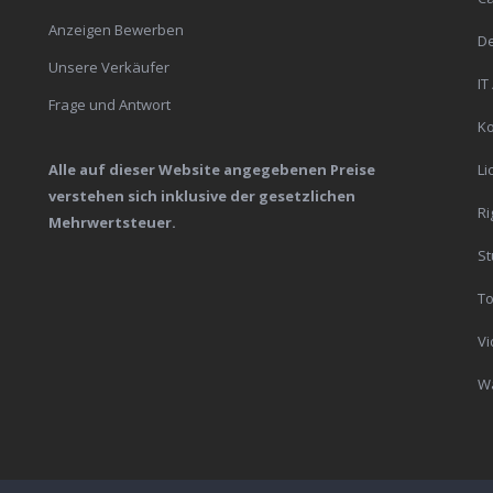
Anzeigen Bewerben
De
Unsere Verkäufer
IT
Frage und Antwort
K
Alle auf dieser Website angegebenen Preise
Li
verstehen sich inklusive der gesetzlichen
Ri
Mehrwertsteuer.
St
To
Vi
Wa