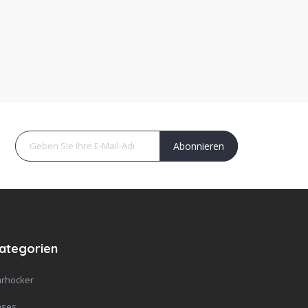
Abonnieren
ategorien
rhocker
ases