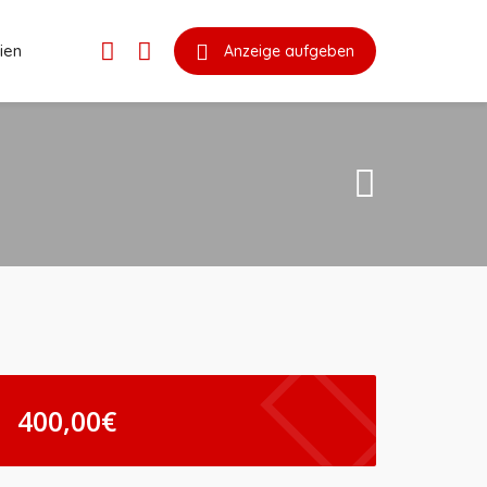
ien
Anzeige aufgeben
400,00
€