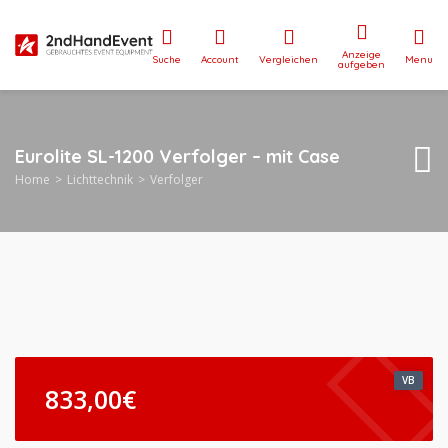
Anzeige
Suche
Account
Vergleichen
Menu
aufgeben
Eurolite SL-1200 Verfolger – mit Case
Home
Lichttechnik
Verfolger
VB
833,00
€