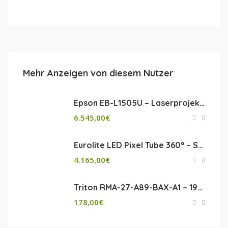
Mehr Anzeigen von diesem Nutzer
Epson EB-L1505U – Laserprojektor mit Objektiv
6.545,00
€
Eurolite LED Pixel Tube 360° – Set 50 Stück mit Zubehör
4.165,00
€
Triton RMA-27-A89-BAX-A1 – 19″ Netzwerkschrank – 27 HE, schwarz
178,00
€