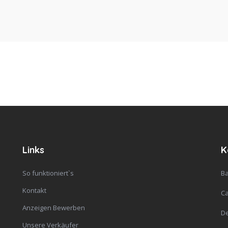
Links
K
So funktioniert`s
Ba
Kontakt
C
Anzeigen Bewerben
De
Unsere Verkäufer