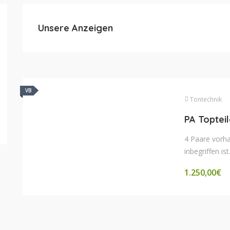
Unsere Anzeigen
VB
VB
Tontechnik
PA Toptei
4 Paare vorh
inbegriffen is
1.250,00
€