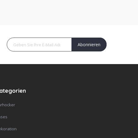
Abonnieren
ategorien
rhocker
ases
koration