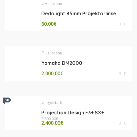
Heilbronn
Dedolight 85mm Projektorlinse
60,00
€
Heilbronn
Yamaha DM2000
2.000,00
€
VB
VB
Ingolstadt
Projection Design F3+ SX+
2.800,00
€
2.400,00
€