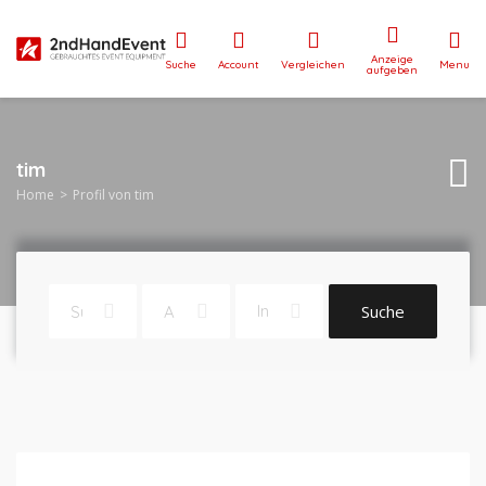
Anzeige
Suche
Account
Vergleichen
Menu
aufgeben
tim
Home
Profil von tim
Suche